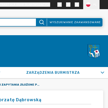
TRAST DLA OSÓB SŁABOWIDZĄCYCH
PL
WYSZUKIWANIE ZAAWANSOWANE
ZARZĄDZENIA BURMISTRZA
INTERPELACJE I ZAPYTANIA ZŁOŻONE PRZEZ RADNĄ MAŁGORZATĘ DĄBROWSKĄ
gorzatę Dąbrowską