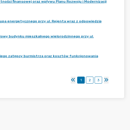
tności finansowej oraz wpływu Planu Rozwoju i Modernizacji
łupa energetycznego przy ul. Rejenta wraz z odpowiedzią
dowy budynku mieszkalnego wielorodzinnego przy ul.
giego zatępcy burmistrza oraz kosztów funkcjonowania
1
2
3