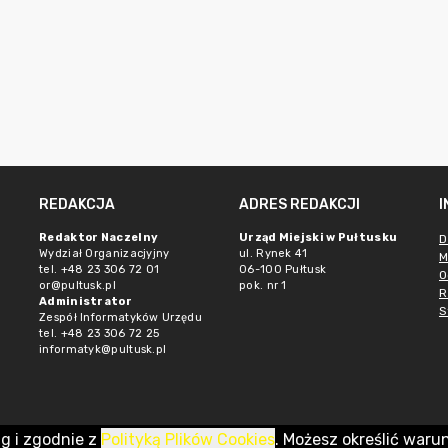
REDAKCJA
ADRES REDAKCJI
Redaktor Naczelny
Urząd Miejski w Pułtusku
D
Wydział Organizacjyjny
ul. Rynek 41
M
tel. +48 23 306 72 01
06-100 Pułtusk
O
or@pultusk.pl
pok. nr 1
R
Administrator
S
Zespół Informatyków Urzędu
tel. +48 23 306 72 25
informatyk@pultusk.pl
ug i zgodnie z
Polityką Plików Cookies
. Możesz określić waru