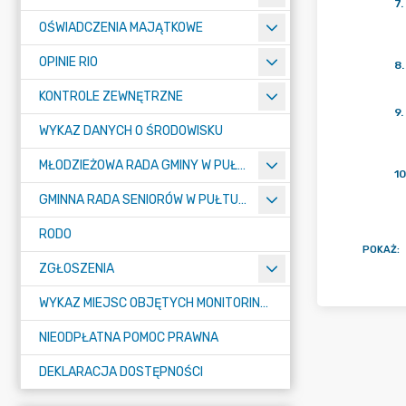
7
.
OŚWIADCZENIA MAJĄTKOWE
OPINIE RIO
8
.
KONTROLE ZEWNĘTRZNE
9
.
WYKAZ DANYCH O ŚRODOWISKU
MŁODZIEŻOWA RADA GMINY W PUŁTUSKU
10
GMINNA RADA SENIORÓW W PUŁTUSKU
RODO
POKAŻ
:
ZGŁOSZENIA
WYKAZ MIEJSC OBJĘTYCH MONITORINGIEM
NIEODPŁATNA POMOC PRAWNA
DEKLARACJA DOSTĘPNOŚCI