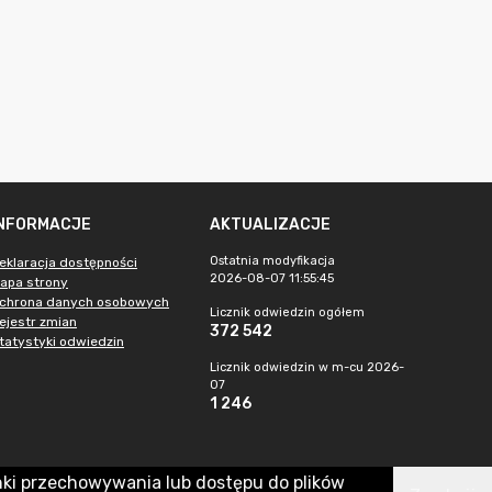
INFORMACJE
AKTUALIZACJE
Ostatnia modyfikacja
eklaracja dostępności
2026-08-07 11:55:45
apa strony
chrona danych osobowych
Licznik odwiedzin ogółem
ejestr zmian
372 542
tatystyki odwiedzin
Licznik odwiedzin w m-cu 2026-
07
1 246
nki przechowywania lub dostępu do plików