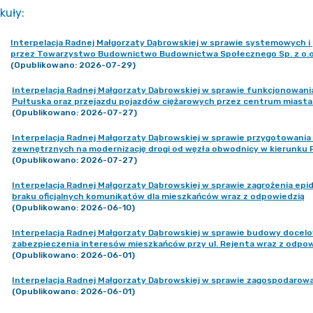
kuły
:
Interpelacja Radnej Małgorzaty Dąbrowskiej w sprawie systemowych i
przez Towarzystwo Budownictwo Budownictwa Społecznego Sp. z o.o. 
(Opublikowano: 2026-07-29)
Interpelacja Radnej Małgorzaty Dąbrowskiej w sprawie funkcjonowani
Pułtuska oraz przejazdu pojazdów ciężarowych przez centrum miasta
(Opublikowano: 2026-07-27)
Interpelacja Radnej Małgorzaty Dąbrowskiej w sprawie przygotowani
zewnętrznych na modernizację drogi od węzła obwodnicy w kierunku 
(Opublikowano: 2026-07-27)
Interpelacja Radnej Małgorzaty Dąbrowskiej w sprawie zagrożenia epi
braku oficjalnych komunikatów dla mieszkańców wraz z odpowiedzią
(Opublikowano: 2026-06-10)
Interpelacja Radnej Małgorzaty Dąbrowskiej w sprawie budowy docelo
zabezpieczenia interesów mieszkańców przy ul. Rejenta wraz z odpow
(Opublikowano: 2026-06-01)
Interpelacja Radnej Małgorzaty Dąbrowskiej w sprawie zagospodarowani
(Opublikowano: 2026-06-01)