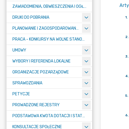
Arty
ZAWIADOMIENIA, OBWIESZCZENIA I OGŁOSZENIA
DRUKI DO POBRANIA
1
.
PLANOWANIE I ZAGOSPODAROWANIE PRZESTRZENNE
2
.
PRACA - KONKURSY NA WOLNE STANOWISKA
UMOWY
3
.
WYBORY I REFERENDA LOKALNE
ORGANIZACJE POZARZĄDOWE
4
.
SPRAWOZDANIA
PETYCJE
5
.
PROWADZONE REJESTRY
6
.
PODSTAWOWA KWOTA DOTACJI I STATYSTYCZNA LICZBA UCZNIÓW
KONSULTACJE SPOŁECZNE