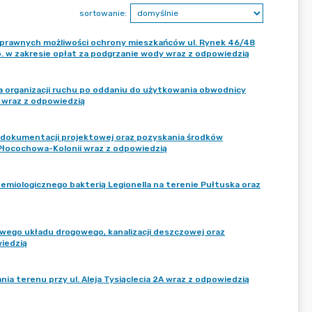
sortowanie:
 prawnych możliwości ochrony mieszkańców ul. Rynek 46/48
w zakresie opłat za podgrzanie wody wraz z odpowiedzią
a organizacji ruchu po oddaniu do użytkowania obwodnicy
 wraz z odpowiedzią
a dokumentacji projektowej oraz pozyskania środków
Płocochowa-Kolonii wraz z odpowiedzią
demiologicznego bakterią Legionella na terenie Pułtuska oraz
wego układu drogowego, kanalizacji deszczowej oraz
iedzią
a terenu przy ul. Aleja Tysiąclecia 2A wraz z odpowiedzią