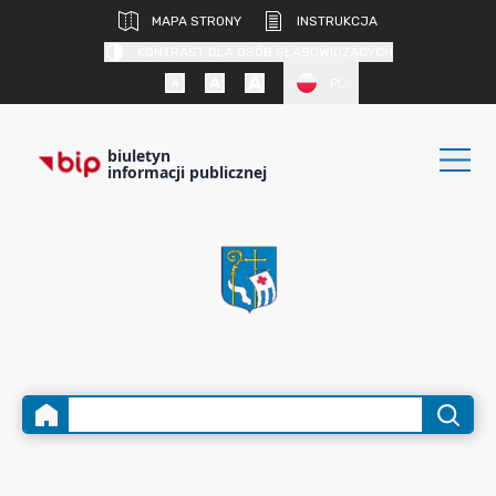
MAPA STRONY
INSTRUKCJA
KONTRAST DLA OSÓB SŁABOWIDZĄCYCH
PL
biuletyn
informacji publicznej