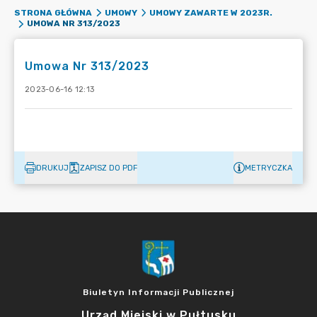
STRONA GŁÓWNA
UMOWY
UMOWY ZAWARTE W 2023R.
UMOWA NR 313/2023
Umowa Nr 313/2023
2023-06-16 12:13
DRUKUJ
ZAPISZ DO PDF
METRYCZKA
Biuletyn Informacji Publicznej
Urząd Miejski w Pułtusku