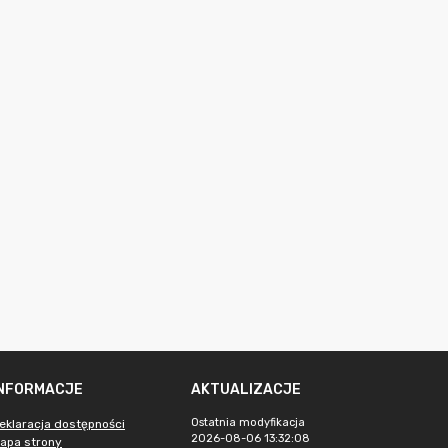
INFORMACJE
AKTUALIZACJE
Ostatnia modyfikacja
eklaracja dostępności
2026-08-06 13:32:08
apa strony