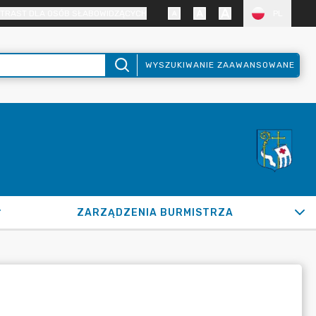
TRAST DLA OSÓB SŁABOWIDZĄCYCH
PL
WYSZUKIWANIE ZAAWANSOWANE
ZARZĄDZENIA BURMISTRZA