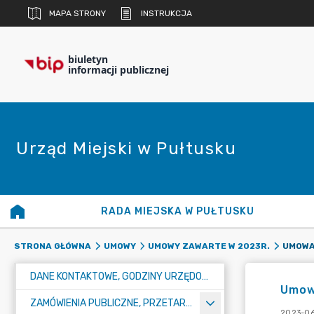
MAPA STRONY
INSTRUKCJA
biuletyn
informacji publicznej
Urząd Miejski w Pułtusku
RADA MIEJSKA W PUŁTUSKU
UMOWA
STRONA GŁÓWNA
UMOWY
UMOWY ZAWARTE W 2023R.
DANE KONTAKTOWE, GODZINY URZĘDOWANIA I NUMER KONTA BANKOWEGO
Umow
ZAMÓWIENIA PUBLICZNE, PRZETARGI, KONKURSY
2023-06