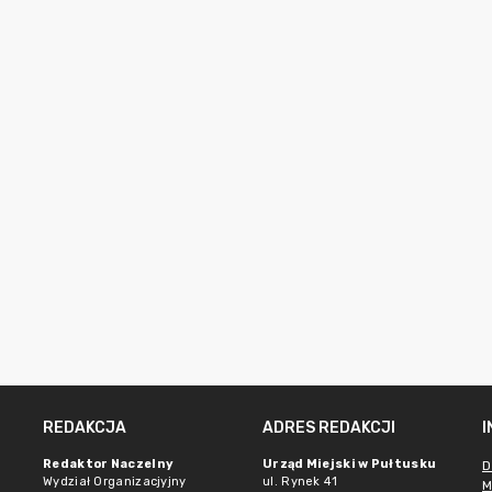
REDAKCJA
ADRES REDAKCJI
Redaktor Naczelny
Urząd Miejski w Pułtusku
D
Wydział Organizacjyjny
ul. Rynek 41
M