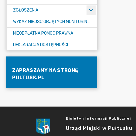
ZGŁOSZENIA
WYKAZ MIEJSC OBJĘTYCH MONITORINGIEM
NIEODPŁATNA POMOC PRAWNA
DEKLARACJA DOSTĘPNOŚCI
ZAPRASZAMY NA STRONĘ
PULTUSK.PL
Biuletyn Informacji Publicznej
Urząd Miejski w Pułtusku