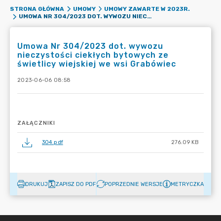
STRONA GŁÓWNA
UMOWY
UMOWY ZAWARTE W 2023R.
UMOWA NR 304/2023 DOT. WYWOZU NIECZYSTOŚCI CIEKŁYCH BYTOWYCH ZE ŚWIETLICY WIEJSKIEJ WE WSI GRABÓWIEC
Umowa Nr 304/2023 dot. wywozu
nieczystości ciekłych bytowych ze
świetlicy wiejskiej we wsi Grabówiec
2023-06-06 08:58
ZAŁĄCZNIKI
304.pdf
276.09 KB
DRUKUJ
ZAPISZ DO PDF
POPRZEDNIE WERSJE
METRYCZKA