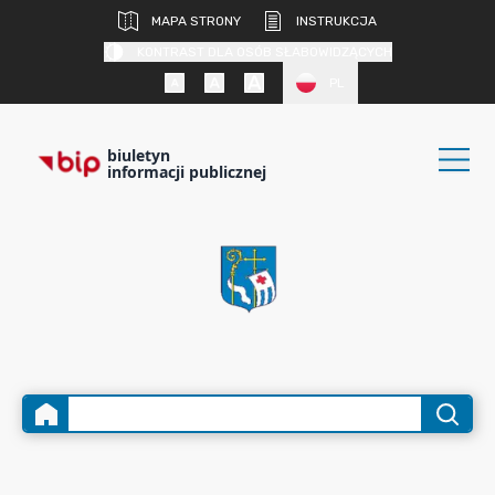
MAPA STRONY
INSTRUKCJA
KONTRAST DLA OSÓB SŁABOWIDZĄCYCH
PL
biuletyn
informacji publicznej