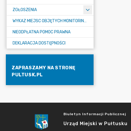
ZGŁOSZENIA
WYKAZ MIEJSC OBJĘTYCH MONITORINGIEM
NIEODPŁATNA POMOC PRAWNA
DEKLARACJA DOSTĘPNOŚCI
ZAPRASZAMY NA STRONĘ
PULTUSK.PL
Biuletyn Informacji Publicznej
Urząd Miejski w Pułtusku