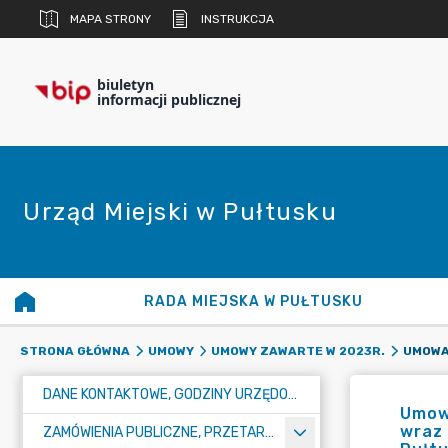
MAPA STRONY
INSTRUKCJA
biuletyn
informacji publicznej
Urząd Miejski w Pułtusku
RADA MIEJSKA W PUŁTUSKU
STRONA GŁÓWNA
UMOWY
UMOWY ZAWARTE W 2023R.
DANE KONTAKTOWE, GODZINY URZĘDOWANIA I NUMER KONTA BANKOWEGO
Umow
wraz 
ZAMÓWIENIA PUBLICZNE, PRZETARGI, KONKURSY