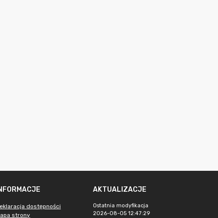
INFORMACJE
AKTUALIZACJE
Ostatnia modyfikacja
eklaracja dostępności
2026-08-05 12:47:29
apa strony