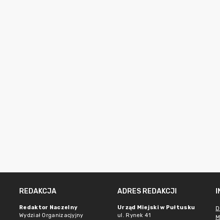
REDAKCJA
ADRES REDAKCJI
Redaktor Naczelny
Urząd Miejski w Pułtusku
D
Wydział Organizacjyjny
ul. Rynek 41
M