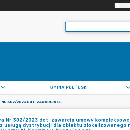
KON
GMINA PUŁTUSK
UMOWA NR 302/2023 DOT. ZAWARCIA UMOWY KOMPLEKSOWEJ W SPRAWIE ZAKUPU ENERGII ELEKTRYCZNEJ WRAZ Z USŁUGĄ DYSTRYBUCJI DLA OBIEKTU ZLOKALIZOWANEGO NA DZ. OZN. NR EWID. 222 W OBR. 10 M. PUŁTUSK PRZY AL. KARDYNAŁA WYSZYŃSKIEGO
a Nr 302/2023 dot. zawarcia umowy kompleksowej 
z usługą dystrybucji dla obiektu zlokalizowanego na