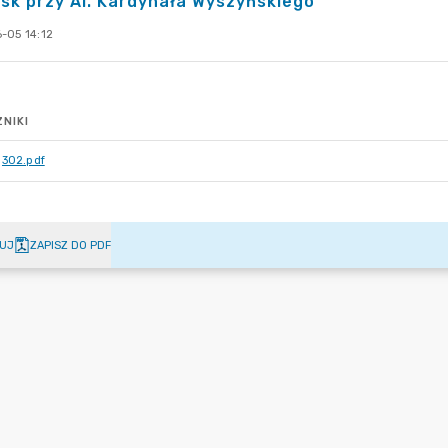
sk przy Al. Kardynała Wyszyńskiego
-05 14:12
NIKI
302.pdf
UJ
ZAPISZ DO PDF