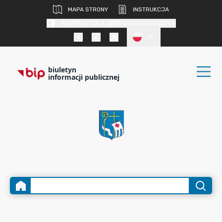
MAPA STRONY
INSTRUKCJA
KONTRAST DLA OSÓB SŁABOWIDZĄCYCH
PL
biuletyn
informacji publicznej