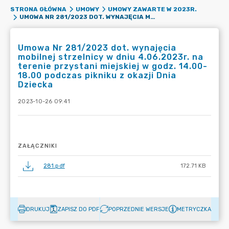
STRONA GŁÓWNA
UMOWY
UMOWY ZAWARTE W 2023R.
UMOWA NR 281/2023 DOT. WYNAJĘCIA MOBILNEJ STRZELNICY W DNIU 4.06.2023R. NA TERENIE PRZYSTANI MIEJSKIEJ W GODZ. 14.00-18.00 PODCZAS PIKNIKU Z OKAZJI DNIA DZIECKA
Umowa Nr 281/2023 dot. wynajęcia
mobilnej strzelnicy w dniu 4.06.2023r. na
terenie przystani miejskiej w godz. 14.00-
18.00 podczas pikniku z okazji Dnia
Dziecka
2023-10-26 09:41
ZAŁĄCZNIKI
281.pdf
172.71 KB
DRUKUJ
ZAPISZ DO PDF
POPRZEDNIE WERSJE
METRYCZKA