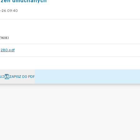
dzeń dmuchanych
-26 09:40
NIKI
280.pdf
UJ
ZAPISZ DO PDF