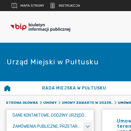
MAPA STRONY
INSTRUKCJA
biuletyn
informacji publicznej
Urząd Miejski w Pułtusku
RADA MIEJSKA W PUŁTUSKU
STRONA GŁÓWNA
UMOWY
UMOWY ZAWARTE W 2023R.
DANE KONTAKTOWE, GODZINY URZĘDOWANIA I NUMER KONTA BANKOWEGO
Umowa
teren
ZAMÓWIENIA PUBLICZNE, PRZETARGI, KONKURSY