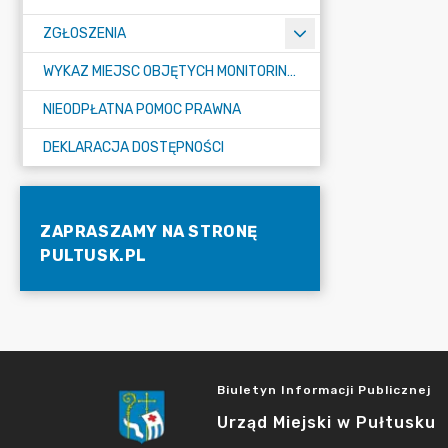
ZGŁOSZENIA
WYKAZ MIEJSC OBJĘTYCH MONITORINGIEM
NIEODPŁATNA POMOC PRAWNA
DEKLARACJA DOSTĘPNOŚCI
ZAPRASZAMY NA STRONĘ
PULTUSK.PL
Biuletyn Informacji Publicznej
Urząd Miejski w Pułtusku