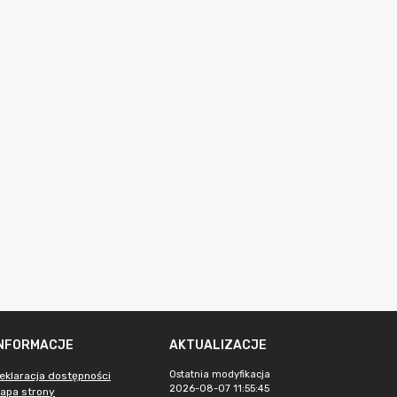
INFORMACJE
AKTUALIZACJE
Ostatnia modyfikacja
eklaracja dostępności
2026-08-07 11:55:45
apa strony