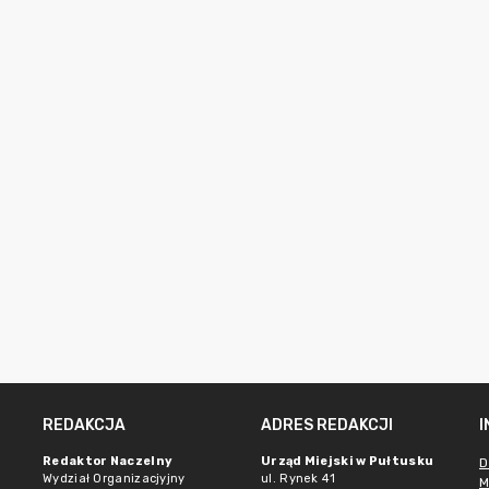
REDAKCJA
ADRES REDAKCJI
Redaktor Naczelny
Urząd Miejski w Pułtusku
D
Wydział Organizacjyjny
ul. Rynek 41
M