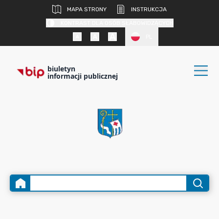
MAPA STRONY
INSTRUKCJA
KONTRAST DLA OSÓB SŁABOWIDZĄCYCH
PL
biuletyn
informacji publicznej