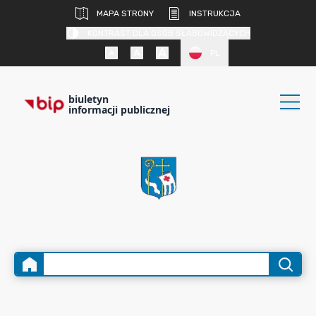
MAPA STRONY
INSTRUKCJA
KONTRAST DLA OSÓB SŁABOWIDZĄCYCH
PL
biuletyn
informacji publicznej