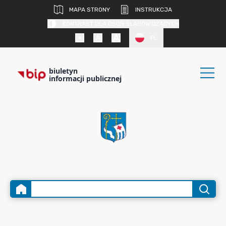
MAPA STRONY
INSTRUKCJA
KONTRAST DLA OSÓB SŁABOWIDZĄCYCH
PL
biuletyn
informacji publicznej