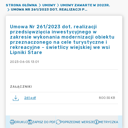
STRONA GŁÓWNA
UMOWY
UMOWY ZAWARTE W 2023R.
UMOWA NR 261/2023 DOT. REALIZACJI PRZEDSIĘWZIĘCIA INWESTYCYJNEGO W ZAKRESIE WYKONANIA MODERNIZACJI OBIEKTU PRZEZNACZONEGO NA CELE TURYSTYCZNE I REKREACYJNE – ŚWIETLICY WIEJSKIEJ WE WSI LIPNIKI STARE
Umowa Nr 261/2023 dot. realizacji
przedsięwzięcia inwestycyjnego w
zakresie wykonania modernizacji obiektu
przeznaczonego na cele turystyczne i
rekreacyjne – świetlicy wiejskiej we wsi
Lipniki Stare
2023-06-05 13:01
ZAŁĄCZNIKI
261.pdf
800.55 KB
DRUKUJ
ZAPISZ DO PDF
POPRZEDNIE WERSJE
METRYCZKA