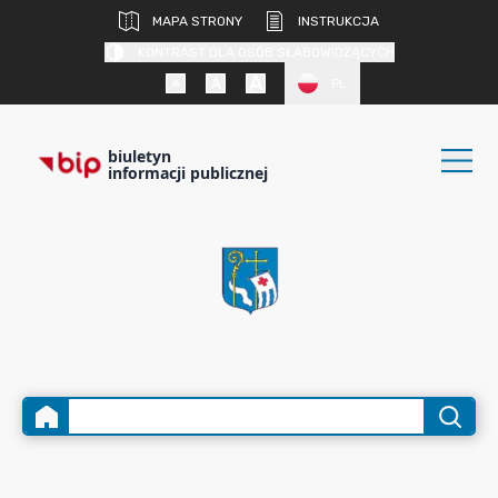
MAPA STRONY
INSTRUKCJA
KONTRAST DLA OSÓB SŁABOWIDZĄCYCH
PL
biuletyn
informacji publicznej