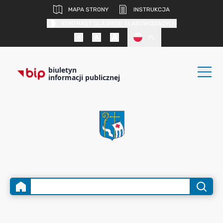
MAPA STRONY
INSTRUKCJA
KONTRAST DLA OSÓB SŁABOWIDZĄCYCH
PL
biuletyn
informacji publicznej