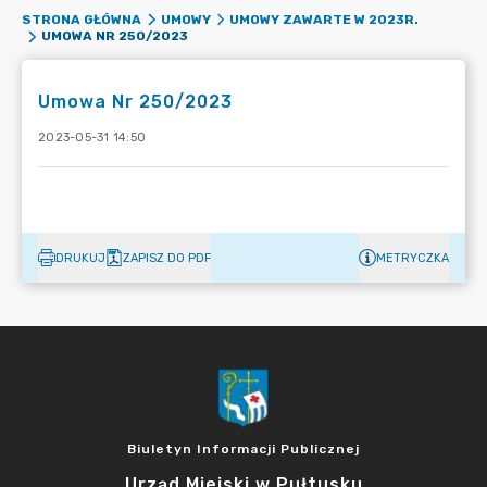
STRONA GŁÓWNA
UMOWY
UMOWY ZAWARTE W 2023R.
UMOWA NR 250/2023
Umowa Nr 250/2023
2023-05-31 14:50
DRUKUJ
ZAPISZ DO PDF
METRYCZKA
Biuletyn Informacji Publicznej
Urząd Miejski w Pułtusku