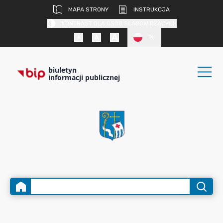
MAPA STRONY
INSTRUKCJA
KONTRAST DLA OSÓB SŁABOWIDZĄCYCH
PL
biuletyn
informacji publicznej