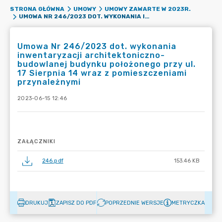
STRONA GŁÓWNA
UMOWY
UMOWY ZAWARTE W 2023R.
UMOWA NR 246/2023 DOT. WYKONANIA INWENTARYZACJI ARCHITEKTONICZNO-BUDOWLANEJ BUDYNKU POŁOŻONEGO PRZY UL. 17 SIERPNIA 14 WRAZ Z POMIESZCZENIAMI PRZYNALEŻNYMI
Umowa Nr 246/2023 dot. wykonania
inwentaryzacji architektoniczno-
budowlanej budynku położonego przy ul.
17 Sierpnia 14 wraz z pomieszczeniami
przynależnymi
2023-06-15 12:46
ZAŁĄCZNIKI
246.pdf
153.46 KB
DRUKUJ
ZAPISZ DO PDF
POPRZEDNIE WERSJE
METRYCZKA