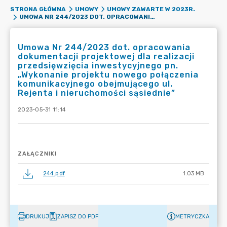
STRONA GŁÓWNA
UMOWY
UMOWY ZAWARTE W 2023R.
UMOWA NR 244/2023 DOT. OPRACOWANIA DOKUMENTACJI PROJEKTOWEJ DLA REALIZACJI PRZEDSIĘWZIĘCIA INWESTYCYJNEGO PN. „WYKONANIE PROJEKTU NOWEGO POŁĄCZENIA KOMUNIKACYJNEGO OBEJMUJĄCEGO UL. REJENTA I NIERUCHOMOŚCI SĄSIEDNIE”
Umowa Nr 244/2023 dot. opracowania
dokumentacji projektowej dla realizacji
przedsięwzięcia inwestycyjnego pn.
„Wykonanie projektu nowego połączenia
komunikacyjnego obejmującego ul.
Rejenta i nieruchomości sąsiednie”
2023-05-31 11:14
ZAŁĄCZNIKI
244.pdf
1.03 MB
DRUKUJ
ZAPISZ DO PDF
METRYCZKA