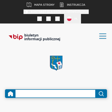
MAPA STRONY
INSTRUKCJA
KONTRAST DLA OSÓB SŁABOWIDZĄCYCH
PL
biuletyn
informacji publicznej