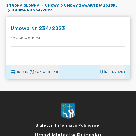
STRONA GŁÓWNA
UMOWY
UMOWY ZAWARTE W 2023R.
UMOWA NR 234/2023
Umowa Nr 234/2023
2023-05-31 11:04
DRUKUJ
ZAPISZ DO PDF
METRYCZKA
Biuletyn Informacji Publicznej
Urząd Miejski w Pułtusku