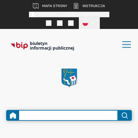
MAPA STRONY
INSTRUKCJA
KONTRAST DLA OSÓB SŁABOWIDZĄCYCH
PL
biuletyn
informacji publicznej