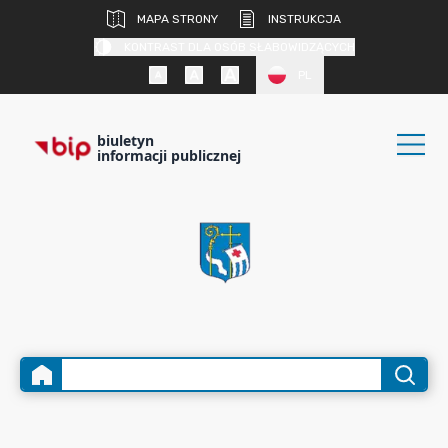
MAPA STRONY
INSTRUKCJA
KONTRAST DLA OSÓB SŁABOWIDZĄCYCH
PL
biuletyn
informacji publicznej