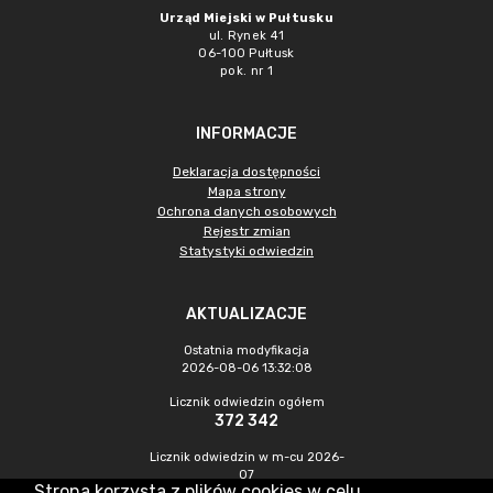
Urząd Miejski w Pułtusku
ul. Rynek 41
06-100 Pułtusk
pok. nr 1
INFORMACJE
Deklaracja dostępności
Mapa strony
Ochrona danych osobowych
Rejestr zmian
Statystyki odwiedzin
AKTUALIZACJE
Ostatnia modyfikacja
2026-08-06 13:32:08
Licznik odwiedzin ogółem
372 342
Licznik odwiedzin w m-cu 2026-
07
Strona korzysta z plików cookies w celu