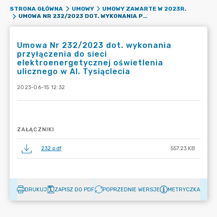
STRONA GŁÓWNA
UMOWY
UMOWY ZAWARTE W 2023R.
UMOWA NR 232/2023 DOT. WYKONANIA PRZYŁĄCZENIA DO SIECI ELEKTROENERGETYCZNEJ OŚWIETLENIA ULICZNEGO W AL. TYSIĄCLECIA
Umowa Nr 232/2023 dot. wykonania
przyłączenia do sieci
elektroenergetycznej oświetlenia
ulicznego w Al. Tysiąclecia
2023-06-15 12:32
ZAŁĄCZNIKI
232.pdf
557.23 KB
DRUKUJ
ZAPISZ DO PDF
POPRZEDNIE WERSJE
METRYCZKA