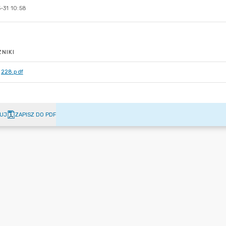
-31 10:58
NIKI
228.pdf
UJ
ZAPISZ DO PDF