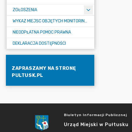
ZGŁOSZENIA
WYKAZ MIEJSC OBJĘTYCH MONITORINGIEM
NIEODPŁATNA POMOC PRAWNA
DEKLARACJA DOSTĘPNOŚCI
ZAPRASZAMY NA STRONĘ
PULTUSK.PL
Biuletyn Informacji Publicznej
Urząd Miejski w Pułtusku