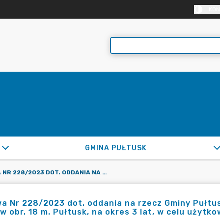
KON
GMINA PUŁTUSK
UMOWA NR 228/2023 DOT. ODDANIA NA RZECZ GMINY PUŁTUSK DZ. OZN. NR EWID. 62/4 I DZ. OZN. NR EWID. 63/2 W OBR. 18 M. PUŁTUSK, NA OKRES 3 LAT, W CELU UŻYTKOWANIA JAKO TYMCZASOWY CIĄG PIESZY
 Nr 228/2023 dot. oddania na rzecz Gminy Pułtusk d
w obr. 18 m. Pułtusk, na okres 3 lat, w celu użytk