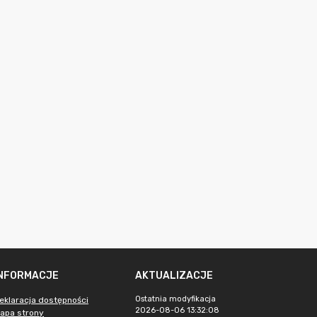
INFORMACJE
AKTUALIZACJE
Ostatnia modyfikacja
eklaracja dostępności
2026-08-06 13:32:08
apa strony