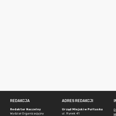
REDAKCJA
ADRES REDAKCJI
Redaktor Naczelny
Urząd Miejski w Pułtusku
D
Wydział Organizacjyjny
ul. Rynek 41
M