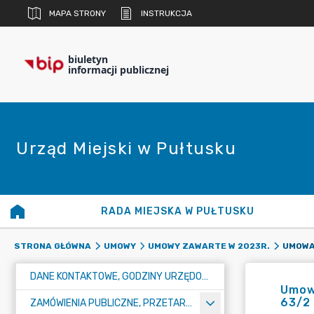
MAPA STRONY
INSTRUKCJA
biuletyn
informacji publicznej
Urząd Miejski w Pułtusku
RADA MIEJSKA W PUŁTUSKU
STRONA GŁÓWNA
UMOWY
UMOWY ZAWARTE W 2023R.
DANE KONTAKTOWE, GODZINY URZĘDOWANIA I NUMER KONTA BANKOWEGO
Umowa
63/2 
ZAMÓWIENIA PUBLICZNE, PRZETARGI, KONKURSY