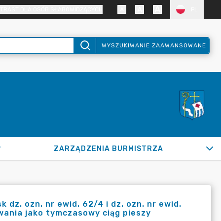
TRAST DLA OSÓB SŁABOWIDZĄCYCH
PL
WYSZUKIWANIE ZAAWANSOWANE
ZARZĄDZENIA BURMISTRZA
z. ozn. nr ewid. 62/4 i dz. ozn. nr ewid.
owania jako tymczasowy ciąg pieszy