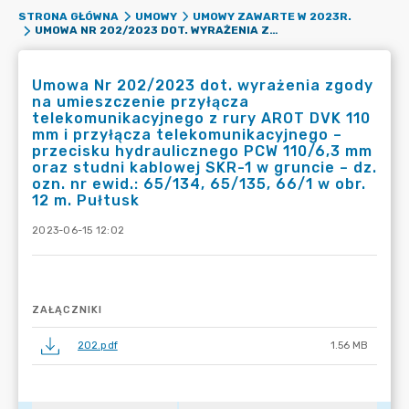
STRONA GŁÓWNA
UMOWY
UMOWY ZAWARTE W 2023R.
UMOWA NR 202/2023 DOT. WYRAŻENIA ZGODY NA UMIESZCZENIE PRZYŁĄCZA TELEKOMUNIKACYJNEGO Z RURY AROT DVK 110 MM I PRZYŁĄCZA TELEKOMUNIKACYJNEGO – PRZECISKU HYDRAULICZNEGO PCW 110/6,3 MM ORAZ STUDNI KABLOWEJ SKR-1 W GRUNCIE – DZ. OZN. NR EWID.: 65/134, 65/135, 66/1 W OBR. 12 M. PUŁTUSK
Umowa Nr 202/2023 dot. wyrażenia zgody
na umieszczenie przyłącza
telekomunikacyjnego z rury AROT DVK 110
mm i przyłącza telekomunikacyjnego –
przecisku hydraulicznego PCW 110/6,3 mm
oraz studni kablowej SKR-1 w gruncie – dz.
ozn. nr ewid.: 65/134, 65/135, 66/1 w obr.
12 m. Pułtusk
2023-06-15 12:02
ZAŁĄCZNIKI
202.pdf
1.56 MB