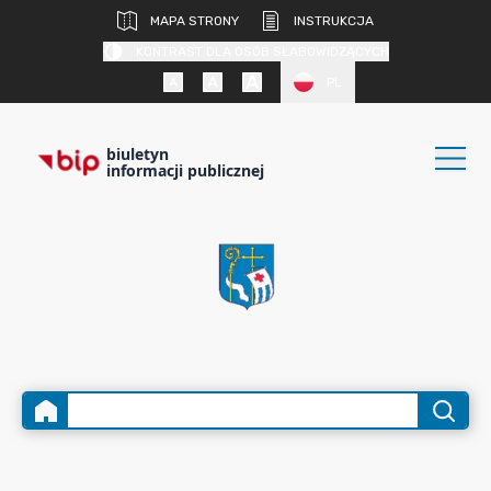
MAPA STRONY
INSTRUKCJA
KONTRAST DLA OSÓB SŁABOWIDZĄCYCH
PL
biuletyn
informacji publicznej