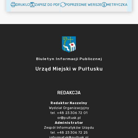
DRUKUJ
ZAPISZ DO PDF
POPRZEDNIE WERSJE
METRYCZKA
Biuletyn Informacji Publicznej
Urząd Miejski w Pułtusku
REDAKCJA
Redaktor Naczelny
Wydział Organizacjyjny
tel. +48 23 306 72 01
or@pultusk.pl
Administrator
Zespół Informatyków Urzędu
tel. +48 23 306 72 25
informatyk@pultusk.pl