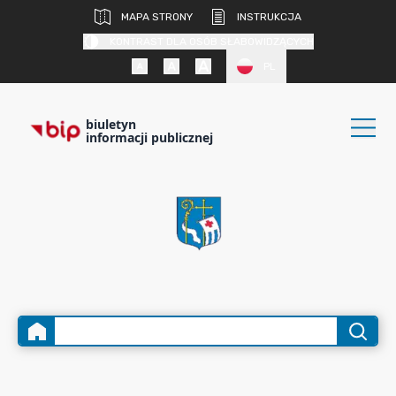
MAPA STRONY
INSTRUKCJA
KONTRAST DLA OSÓB SŁABOWIDZĄCYCH
PL
biuletyn
informacji publicznej