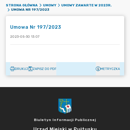
STRONA GŁÓWNA
UMOWY
UMOWY ZAWARTE W 2023R.
UMOWA NR 197/2023
Umowa Nr 197/2023
2023-05-30 13:07
DRUKUJ
ZAPISZ DO PDF
METRYCZKA
Biuletyn Informacji Publicznej
Urząd Miejski w Pułtusku