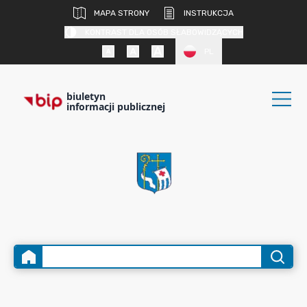
MAPA STRONY
INSTRUKCJA
KONTRAST DLA OSÓB SŁABOWIDZĄCYCH
PL
biuletyn
informacji publicznej