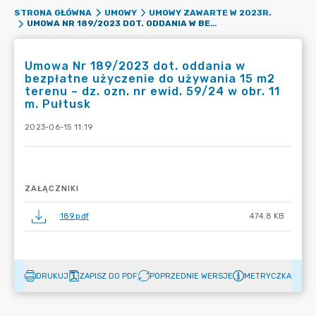
STRONA GŁÓWNA
UMOWY
UMOWY ZAWARTE W 2023R.
UMOWA NR 189/2023 DOT. ODDANIA W BEZPŁATNE UŻYCZENIE DO UŻYWANIA 15 M2 TERENU – DZ. OZN. NR EWID. 59/24 W OBR. 11 M. PUŁTUSK
Umowa Nr 189/2023 dot. oddania w
bezpłatne użyczenie do używania 15 m2
terenu – dz. ozn. nr ewid. 59/24 w obr. 11
m. Pułtusk
2023-06-15 11:19
ZAŁĄCZNIKI
189.pdf
474.8 KB
DRUKUJ
ZAPISZ DO PDF
POPRZEDNIE WERSJE
METRYCZKA