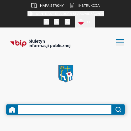
MAPA STRONY
INSTRUKCJA
KONTRAST DLA OSÓB SŁABOWIDZĄCYCH
PL
biuletyn
informacji publicznej