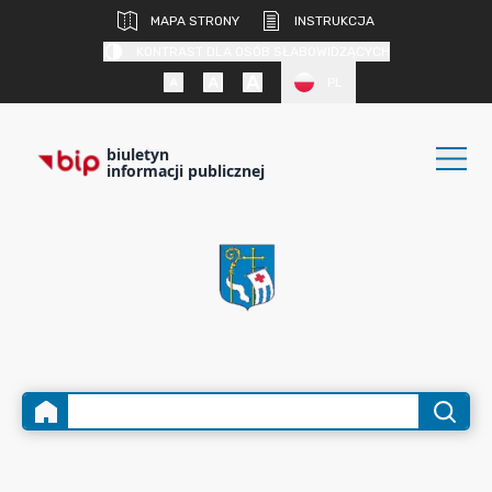
MAPA STRONY
INSTRUKCJA
KONTRAST DLA OSÓB SŁABOWIDZĄCYCH
PL
biuletyn
informacji publicznej