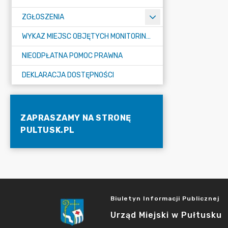
ZGŁOSZENIA
WYKAZ MIEJSC OBJĘTYCH MONITORINGIEM
NIEODPŁATNA POMOC PRAWNA
DEKLARACJA DOSTĘPNOŚCI
ZAPRASZAMY NA STRONĘ
PULTUSK.PL
Biuletyn Informacji Publicznej
Urząd Miejski w Pułtusku