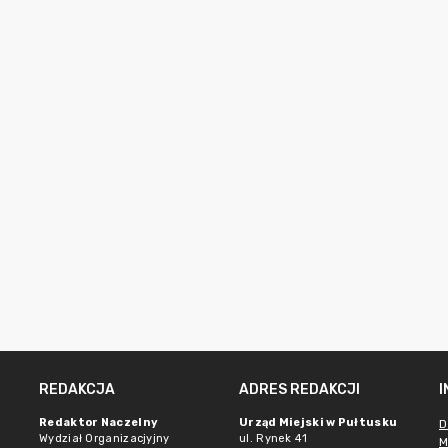
REDAKCJA
ADRES REDAKCJI
Redaktor Naczelny
Urząd Miejski w Pułtusku
D
Wydział Organizacjyjny
ul. Rynek 41
M