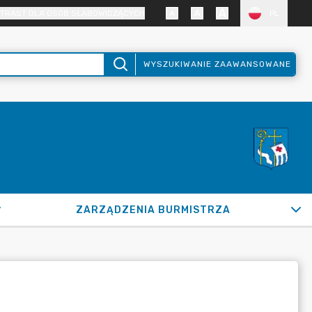
TRAST DLA OSÓB SŁABOWIDZĄCYCH
PL
WYSZUKIWANIE ZAAWANSOWANE
ZARZĄDZENIA BURMISTRZA