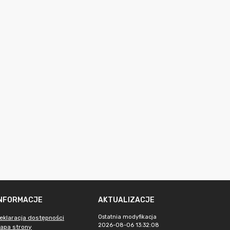
INFORMACJE
AKTUALIZACJE
Ostatnia modyfikacja
eklaracja dostępności
2026-08-06 13:32:08
apa strony