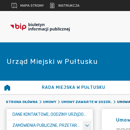
MAPA STRONY
INSTRUKCJA
biuletyn
informacji publicznej
Urząd Miejski w Pułtusku
RADA MIEJSKA W PUŁTUSKU
UMOWA
STRONA GŁÓWNA
UMOWY
UMOWY ZAWARTE W 2023R.
DANE KONTAKTOWE, GODZINY URZĘDOWANIA I NUMER KONTA BANKOWEGO
Umow
ZAMÓWIENIA PUBLICZNE, PRZETARGI, KONKURSY
2023-05