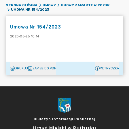
STRONA GŁÓWNA
UMOWY
UMOWY ZAWARTE W 2023R.
UMOWA NR 154/2023
Umowa Nr 154/2023
2023-05-26 10:14
DRUKUJ
ZAPISZ DO PDF
METRYCZKA
Biuletyn Informacji Publicznej
Urząd Miejski w Pułtusku