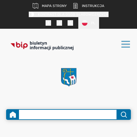
MAPA STRONY
INSTRUKCJA
KONTRAST DLA OSÓB SŁABOWIDZĄCYCH
PL
biuletyn
informacji publicznej