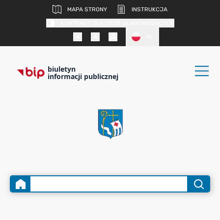
MAPA STRONY
INSTRUKCJA
KONTRAST DLA OSÓB SŁABOWIDZĄCYCH
PL
biuletyn
informacji publicznej