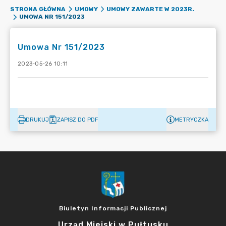
STRONA GŁÓWNA
UMOWY
UMOWY ZAWARTE W 2023R.
UMOWA NR 151/2023
Umowa Nr 151/2023
2023-05-26 10:11
DRUKUJ
ZAPISZ DO PDF
METRYCZKA
Biuletyn Informacji Publicznej
Urząd Miejski w Pułtusku