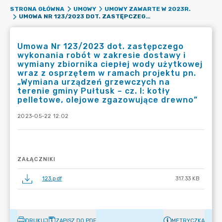
STRONA GŁÓWNA
UMOWY
UMOWY ZAWARTE W 2023R.
UMOWA NR 123/2023 DOT. ZASTĘPCZEGO WYKONANIA ROBÓT W ZAKRESIE DOSTAWY I WYMIANY ZBIORNIKA CIEPŁEJ WODY UŻYTKOWEJ WRAZ Z OSPRZĘTEM W RAMACH PROJEKTU PN. „WYMIANA URZĄDZEŃ GRZEWCZYCH NA TERENIE GMINY PUŁTUSK – CZ. I: KOTŁY PELLETOWE, OLEJOWE ZGAZOWUJĄCE DREWNO”
Umowa Nr 123/2023 dot. zastępczego
wykonania robót w zakresie dostawy i
wymiany zbiornika ciepłej wody użytkowej
wraz z osprzętem w ramach projektu pn.
„Wymiana urządzeń grzewczych na
terenie gminy Pułtusk – cz. I: kotły
pelletowe, olejowe zgazowujące drewno”
2023-05-22 12:02
ZAŁĄCZNIKI
123.pdf
317.33 KB
DRUKUJ
ZAPISZ DO PDF
METRYCZKA