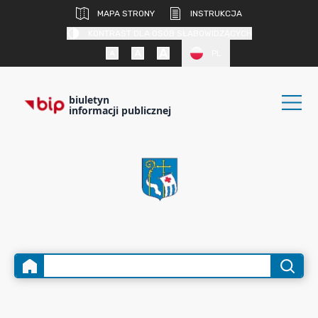
MAPA STRONY
INSTRUKCJA
KONTRAST DLA OSÓB SŁABOWIDZĄCYCH
PL
biuletyn
informacji publicznej