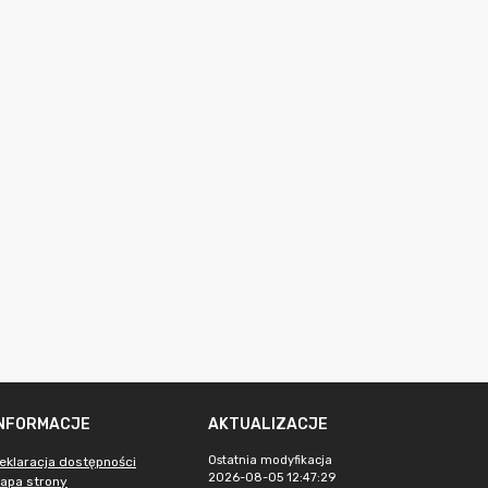
INFORMACJE
AKTUALIZACJE
Ostatnia modyfikacja
eklaracja dostępności
2026-08-05 12:47:29
apa strony