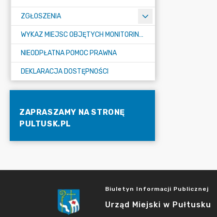
ZGŁOSZENIA
WYKAZ MIEJSC OBJĘTYCH MONITORINGIEM
NIEODPŁATNA POMOC PRAWNA
DEKLARACJA DOSTĘPNOŚCI
ZAPRASZAMY NA STRONĘ
PULTUSK.PL
Biuletyn Informacji Publicznej
Urząd Miejski w Pułtusku