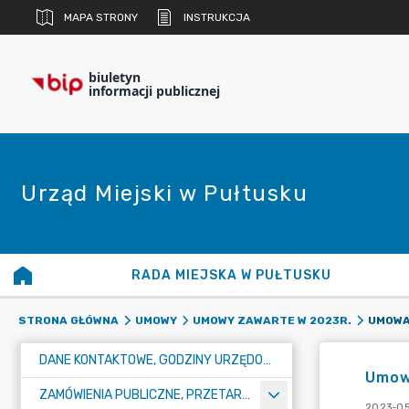
MAPA STRONY
INSTRUKCJA
biuletyn
informacji publicznej
Urząd Miejski w Pułtusku
RADA MIEJSKA W PUŁTUSKU
UMOWA
STRONA GŁÓWNA
UMOWY
UMOWY ZAWARTE W 2023R.
DANE KONTAKTOWE, GODZINY URZĘDOWANIA I NUMER KONTA BANKOWEGO
Umow
ZAMÓWIENIA PUBLICZNE, PRZETARGI, KONKURSY
2023-05