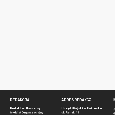
REDAKCJA
ADRES REDAKCJI
Redaktor Naczelny
Urząd Miejski w Pułtusku
D
Wydział Organizacjyjny
ul. Rynek 41
M