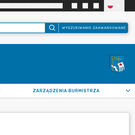
TRAST DLA OSÓB SŁABOWIDZĄCYCH
PL
WYSZUKIWANIE ZAAWANSOWANE
ZARZĄDZENIA BURMISTRZA