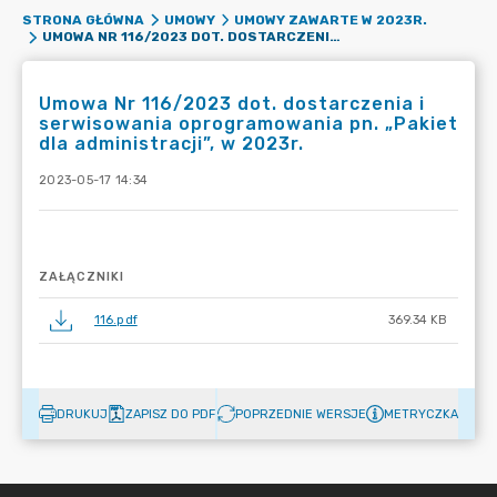
STRONA GŁÓWNA
UMOWY
UMOWY ZAWARTE W 2023R.
UMOWA NR 116/2023 DOT. DOSTARCZENIA I SERWISOWANIA OPROGRAMOWANIA PN. „PAKIET DLA ADMINISTRACJI”, W 2023R.
Umowa Nr 116/2023 dot. dostarczenia i
serwisowania oprogramowania pn. „Pakiet
dla administracji”, w 2023r.
2023-05-17 14:34
ZAŁĄCZNIKI
116.pdf
369.34 KB
DRUKUJ
ZAPISZ DO PDF
POPRZEDNIE WERSJE
METRYCZKA