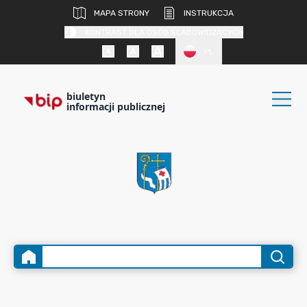
MAPA STRONY
INSTRUKCJA
KONTRAST DLA OSÓB SŁABOWIDZĄCYCH
PL
biuletyn
informacji publicznej