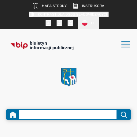
MAPA STRONY
INSTRUKCJA
KONTRAST DLA OSÓB SŁABOWIDZĄCYCH
PL
biuletyn
informacji publicznej