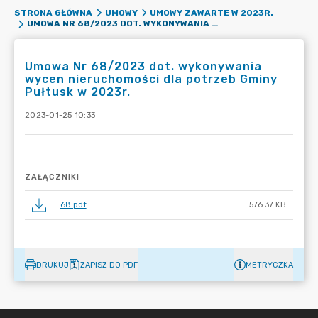
STRONA GŁÓWNA
UMOWY
UMOWY ZAWARTE W 2023R.
UMOWA NR 68/2023 DOT. WYKONYWANIA WYCEN NIERUCHOMOŚCI DLA POTRZEB GMINY PUŁTUSK W 2023R.
Umowa Nr 68/2023 dot. wykonywania
wycen nieruchomości dla potrzeb Gminy
Pułtusk w 2023r.
2023-01-25 10:33
ZAŁĄCZNIKI
68.pdf
576.37 KB
DRUKUJ
ZAPISZ DO PDF
METRYCZKA