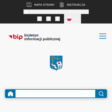
MAPA STRONY
INSTRUKCJA
KONTRAST DLA OSÓB SŁABOWIDZĄCYCH
PL
biuletyn
informacji publicznej