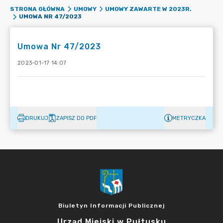
STRONA GŁÓWNA
UMOWY
UMOWY ZAWARTE W 2023R.
UMOWA NR 47/2023
Umowa Nr 47/2023
2023-01-17 14:07
DRUKUJ
ZAPISZ DO PDF
METRYCZKA
Biuletyn Informacji Publicznej
Urząd Miejski w Pułtusku