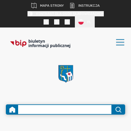
MAPA STRONY
INSTRUKCJA
KONTRAST DLA OSÓB SŁABOWIDZĄCYCH
PL
biuletyn
informacji publicznej