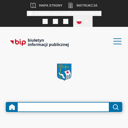
MAPA STRONY
INSTRUKCJA
KONTRAST DLA OSÓB SŁABOWIDZĄCYCH
PL
biuletyn
informacji publicznej