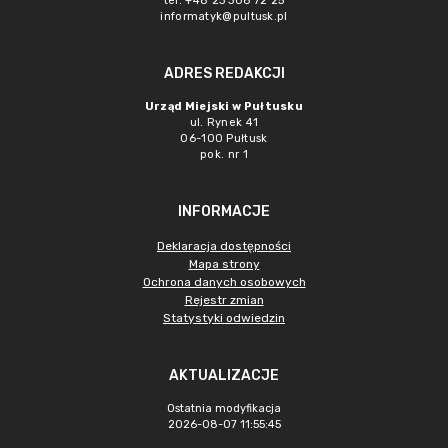
tel. +48 23 306 72 25
informatyk@pultusk.pl
ADRES REDAKCJI
Urząd Miejski w Pułtusku
ul. Rynek 41
06-100 Pułtusk
pok. nr 1
INFORMACJE
Deklaracja dostępności
Mapa strony
Ochrona danych osobowych
Rejestr zmian
Statystyki odwiedzin
AKTUALIZACJE
Ostatnia modyfikacja
2026-08-07 11:55:45