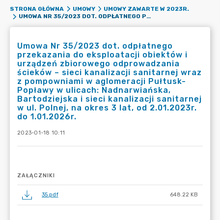
STRONA GŁÓWNA
UMOWY
UMOWY ZAWARTE W 2023R.
UMOWA NR 35/2023 DOT. ODPŁATNEGO PRZEKAZANIA DO EKSPLOATACJI OBIEKTÓW I URZĄDZEŃ ZBIOROWEGO ODPROWADZANIA ŚCIEKÓW – SIECI KANALIZACJI SANITARNEJ WRAZ Z POMPOWNIAMI W AGLOMERACJI PUŁTUSK-POPŁAWY W ULICACH: NADNARWIAŃSKA, BARTODZIEJSKA I SIECI KANALIZACJI SANITARNEJ W UL. POLNEJ, NA OKRES 3 LAT, OD 2.01.2023R. DO 1.01.2026R.
Umowa Nr 35/2023 dot. odpłatnego
przekazania do eksploatacji obiektów i
urządzeń zbiorowego odprowadzania
ścieków – sieci kanalizacji sanitarnej wraz
z pompowniami w aglomeracji Pułtusk-
Popławy w ulicach: Nadnarwiańska,
Bartodziejska i sieci kanalizacji sanitarnej
w ul. Polnej, na okres 3 lat, od 2.01.2023r.
do 1.01.2026r.
2023-01-18 10:11
ZAŁĄCZNIKI
35.pdf
648.22 KB