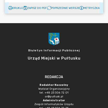
DRUKUJ
ZAPISZ DO PDF
POPRZEDNIE WERSJE
METRYCZKA
Biuletyn Informacji Publicznej
Urząd Miejski w Pułtusku
REDAKCJA
Redaktor Naczelny
Wydział Organizacjyjny
tel. +48 23 306 72 01
or@pultusk.pl
Administrator
Zespół Informatyków Urzędu