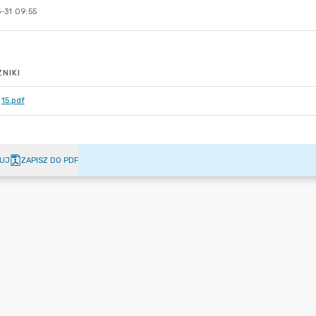
-31 09:55
NIKI
15.pdf
UJ
ZAPISZ DO PDF