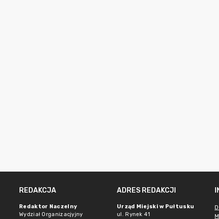
REDAKCJA
ADRES REDAKCJI
Redaktor Naczelny
Urząd Miejski w Pułtusku
D
Wydział Organizacjyjny
ul. Rynek 41
M