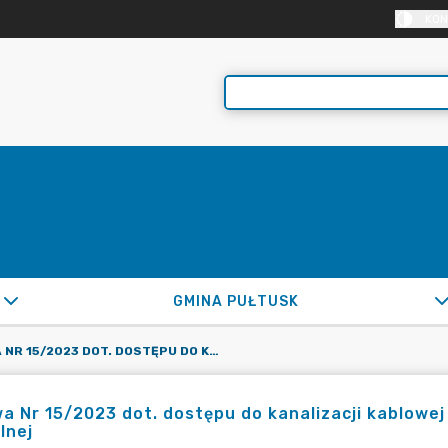
KON
GMINA PUŁTUSK
UMOWA NR 15/2023 DOT. DOSTĘPU DO KANALIZACJI KABLOWEJ ZLOKALIZOWANEJ NA TERENIE PRZYSTANI PRZY UL. SOLNEJ
 Nr 15/2023 dot. dostępu do kanalizacji kablowej 
olnej