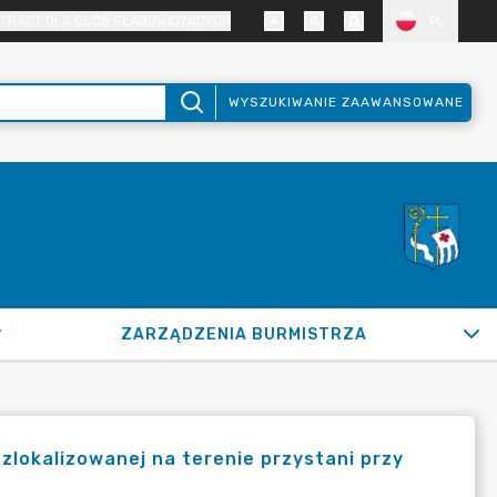
TRAST DLA OSÓB SŁABOWIDZĄCYCH
PL
WYSZUKIWANIE ZAAWANSOWANE
ZARZĄDZENIA BURMISTRZA
zlokalizowanej na terenie przystani przy