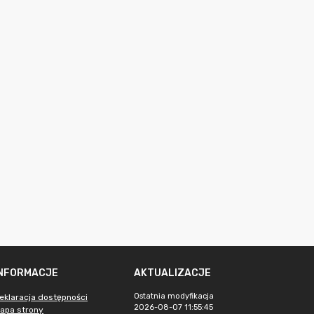
INFORMACJE
AKTUALIZACJE
Ostatnia modyfikacja
eklaracja dostępności
2026-08-07 11:55:45
apa strony