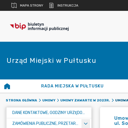
MAPA STRONY
INSTRUKCJA
biuletyn
informacji publicznej
Urząd Miejski w Pułtusku
RADA MIEJSKA W PUŁTUSKU
STRONA GŁÓWNA
UMOWY
UMOWY ZAWARTE W 2023R.
DANE KONTAKTOWE, GODZINY URZĘDOWANIA I NUMER KONTA BANKOWEGO
Umowa
ul. S
ZAMÓWIENIA PUBLICZNE, PRZETARGI, KONKURSY