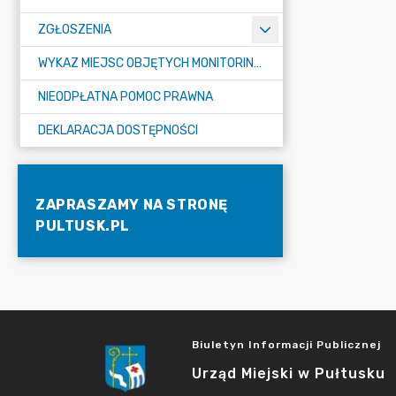
ZGŁOSZENIA
WYKAZ MIEJSC OBJĘTYCH MONITORINGIEM
NIEODPŁATNA POMOC PRAWNA
DEKLARACJA DOSTĘPNOŚCI
ZAPRASZAMY NA STRONĘ
PULTUSK.PL
Biuletyn Informacji Publicznej
Urząd Miejski w Pułtusku