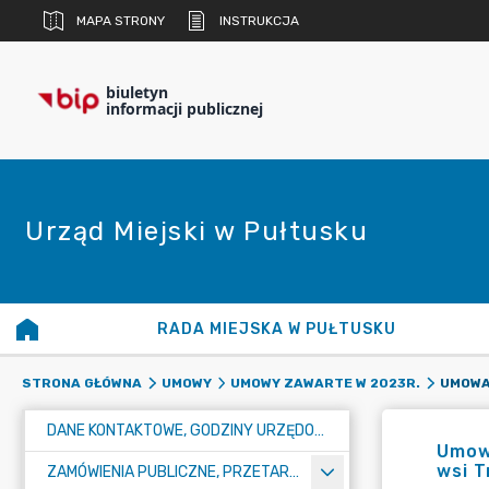
MAPA STRONY
INSTRUKCJA
biuletyn
informacji publicznej
Urząd Miejski w Pułtusku
RADA MIEJSKA W PUŁTUSKU
STRONA GŁÓWNA
UMOWY
UMOWY ZAWARTE W 2023R.
DANE KONTAKTOWE, GODZINY URZĘDOWANIA I NUMER KONTA BANKOWEGO
Umowa
wsi T
ZAMÓWIENIA PUBLICZNE, PRZETARGI, KONKURSY