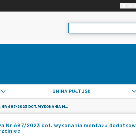
KON
GMINA PUŁTUSK
UMOWA NR 687/2023 DOT. WYKONANIA MONTAŻU DODATKOWEJ 1 SZT. OPRAWY OŚWIETLENIA ULICZNEGO WE WSI TRZCINIEC
 Nr 687/2023 dot. wykonania montażu dodatkowej
rzciniec