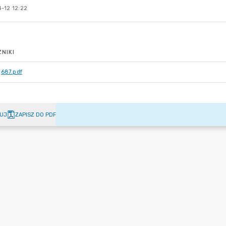
-12 12:22
NIKI
687.pdf
UJ
ZAPISZ DO PDF