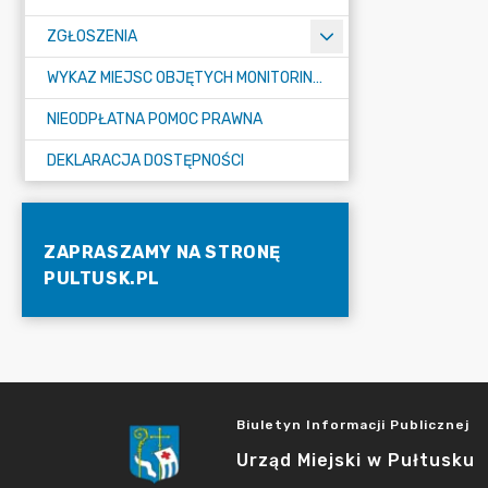
ZGŁOSZENIA
WYKAZ MIEJSC OBJĘTYCH MONITORINGIEM
NIEODPŁATNA POMOC PRAWNA
DEKLARACJA DOSTĘPNOŚCI
ZAPRASZAMY NA STRONĘ
PULTUSK.PL
Biuletyn Informacji Publicznej
Urząd Miejski w Pułtusku