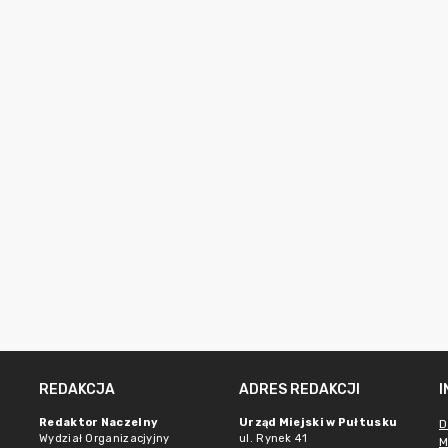
REDAKCJA
ADRES REDAKCJI
Redaktor Naczelny
Urząd Miejski w Pułtusku
D
Wydział Organizacjyjny
ul. Rynek 41
M