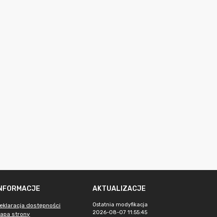
INFORMACJE
AKTUALIZACJE
Ostatnia modyfikacja
eklaracja dostępności
2026-08-07 11:55:45
apa strony