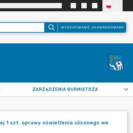
TRAST DLA OSÓB SŁABOWIDZĄCYCH
PL
WYSZUKIWANIE ZAAWANSOWANE
ZARZĄDZENIA BURMISTRZA
 1 szt. oprawy oświetlenia ulicznego we