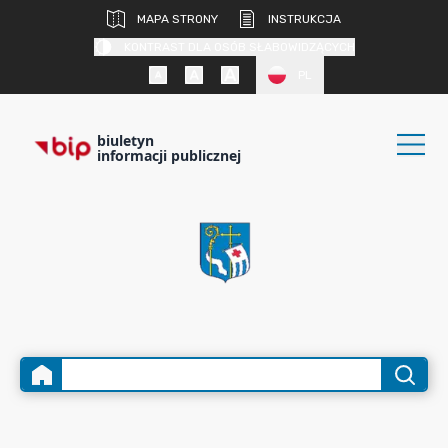
MAPA STRONY
INSTRUKCJA
KONTRAST DLA OSÓB SŁABOWIDZĄCYCH
PL
biuletyn
informacji publicznej