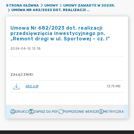
STRONA GŁÓWNA
UMOWY
UMOWY ZAWARTE W 2023R.
UMOWA NR 682/2023 DOT. REALIZACJI PRZEDSIĘWZIĘCIA INWESTYCYJNEGO PN. „REMONT DROGI W UL. SPORTOWEJ – CZ. I”
Umowa Nr 682/2023 dot. realizacji
przedsięwzięcia inwestycyjnego pn.
„Remont drogi w ul. Sportowej – cz. I”
2024-04-12 12:18
ZAŁĄCZNIKI
682.pdf
13.75 MB
DRUKUJ
ZAPISZ DO PDF
POPRZEDNIE WERSJE
METRYCZKA