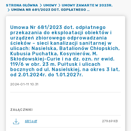
STRONA GŁÓWNA
UMOWY
UMOWY ZAWARTE W 2023R.
UMOWA NR 681/2023 DOT. ODPŁATNEGO PRZEKAZANIA DO EKSPLOATACJI OBIEKTÓW I URZĄDZEŃ ZBIOROWEGO ODPROWADZANIA ŚCIEKÓW – SIECI KANALIZACJI SANITARNEJ W ULICACH: NASIELSKA, BATALIONÓW CHŁOPSKICH, KUBUSIA PUCHATKA, KOSYNIERÓW, M. SKŁODOWSKIEJ-CURIE I NA DZ. OZN. NR EWID. 119/6 W OBR. 23 M. PUŁTUSK I ULICACH BOCZNYCH OD UL. NASIELSKIEJ, NA OKRES 3 LAT, OD 2.01.2024R. DO 1.01.2027R.
Umowa Nr 681/2023 dot. odpłatnego
przekazania do eksploatacji obiektów i
urządzeń zbiorowego odprowadzania
ścieków – sieci kanalizacji sanitarnej w
ulicach: Nasielska, Batalionów Chłopskich,
Kubusia Puchatka, Kosynierów, M.
Skłodowskiej-Curie i na dz. ozn. nr ewid.
119/6 w obr. 23 m. Pułtusk i ulicach
bocznych od ul. Nasielskiej, na okres 3 lat,
od 2.01.2024r. do 1.01.2027r.
2024-01-11 10:31
ZAŁĄCZNIKI
681.pdf
279.69 KB