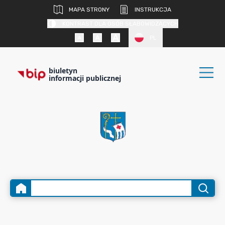
MAPA STRONY
INSTRUKCJA
KONTRAST DLA OSÓB SŁABOWIDZĄCYCH
PL
biuletyn
informacji publicznej