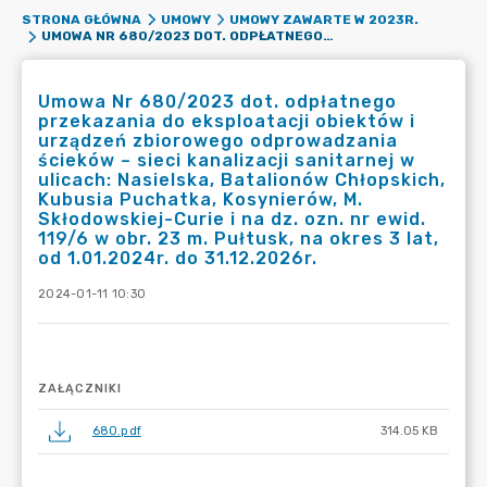
STRONA GŁÓWNA
UMOWY
UMOWY ZAWARTE W 2023R.
UMOWA NR 680/2023 DOT. ODPŁATNEGO PRZEKAZANIA DO EKSPLOATACJI OBIEKTÓW I URZĄDZEŃ ZBIOROWEGO ODPROWADZANIA ŚCIEKÓW – SIECI KANALIZACJI SANITARNEJ W ULICACH: NASIELSKA, BATALIONÓW CHŁOPSKICH, KUBUSIA PUCHATKA, KOSYNIERÓW, M. SKŁODOWSKIEJ-CURIE I NA DZ. OZN. NR EWID. 119/6 W OBR. 23 M. PUŁTUSK, NA OKRES 3 LAT, OD 1.01.2024R. DO 31.12.2026R.
Umowa Nr 680/2023 dot. odpłatnego
przekazania do eksploatacji obiektów i
urządzeń zbiorowego odprowadzania
ścieków – sieci kanalizacji sanitarnej w
ulicach: Nasielska, Batalionów Chłopskich,
Kubusia Puchatka, Kosynierów, M.
Skłodowskiej-Curie i na dz. ozn. nr ewid.
119/6 w obr. 23 m. Pułtusk, na okres 3 lat,
od 1.01.2024r. do 31.12.2026r.
2024-01-11 10:30
ZAŁĄCZNIKI
680.pdf
314.05 KB