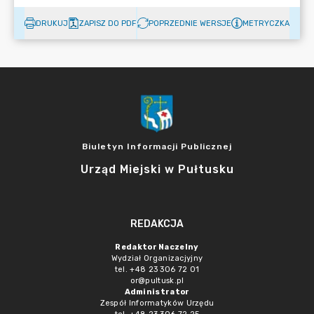
DRUKUJ
ZAPISZ DO PDF
POPRZEDNIE WERSJE
METRYCZKA
Biuletyn Informacji Publicznej
Urząd Miejski w Pułtusku
REDAKCJA
Redaktor Naczelny
Wydział Organizacjyjny
tel. +48 23 306 72 01
or@pultusk.pl
Administrator
Zespół Informatyków Urzędu