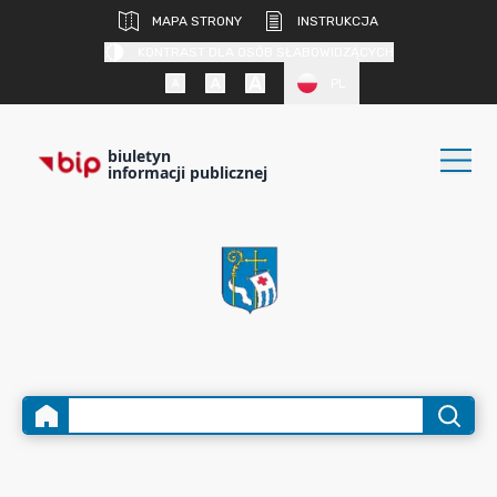
MAPA STRONY
INSTRUKCJA
KONTRAST DLA OSÓB SŁABOWIDZĄCYCH
PL
biuletyn
informacji publicznej