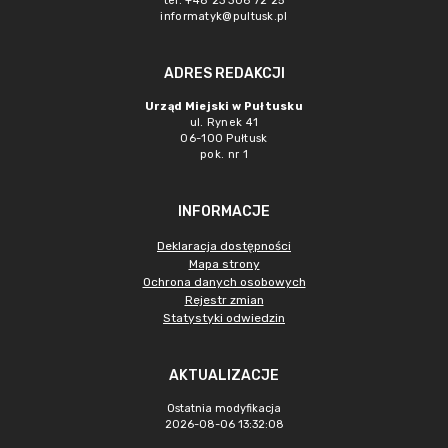
tel. +48 23 306 72 25
informatyk@pultusk.pl
ADRES REDAKCJI
Urząd Miejski w Pułtusku
ul. Rynek 41
06-100 Pułtusk
pok. nr 1
INFORMACJE
Deklaracja dostępności
Mapa strony
Ochrona danych osobowych
Rejestr zmian
Statystyki odwiedzin
AKTUALIZACJE
Ostatnia modyfikacja
2026-08-06 13:32:08