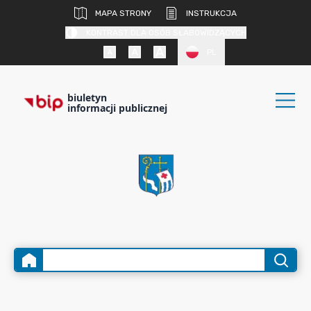
MAPA STRONY
INSTRUKCJA
KONTRAST DLA OSÓB SŁABOWIDZĄCYCH
PL
biuletyn
informacji publicznej