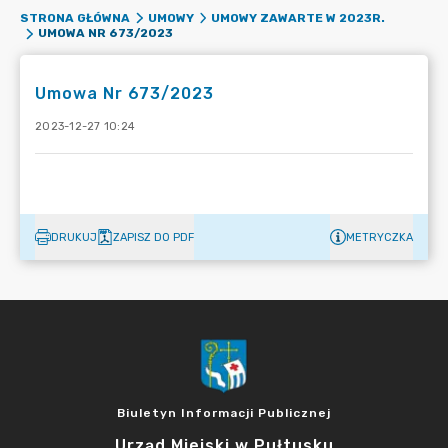
STRONA GŁÓWNA
UMOWY
UMOWY ZAWARTE W 2023R.
UMOWA NR 673/2023
Umowa Nr 673/2023
2023-12-27 10:24
DRUKUJ
ZAPISZ DO PDF
METRYCZKA
Biuletyn Informacji Publicznej
Urząd Miejski w Pułtusku