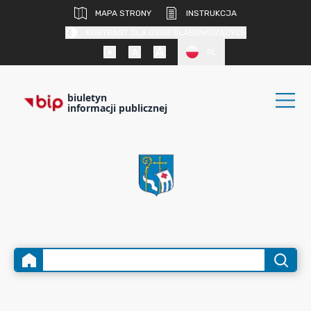
MAPA STRONY
INSTRUKCJA
KONTRAST DLA OSÓB SŁABOWIDZĄCYCH
PL
biuletyn
informacji publicznej