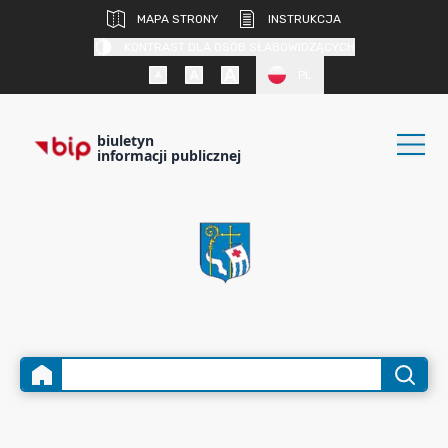
MAPA STRONY
INSTRUKCJA
KONTRAST DLA OSÓB SŁABOWIDZĄCYCH
PL
biuletyn
informacji publicznej