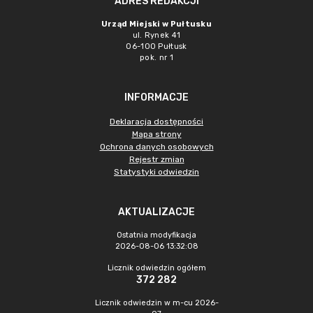
ADRES REDAKCJI
Urząd Miejski w Pułtusku
ul. Rynek 41
06-100 Pułtusk
pok. nr 1
INFORMACJE
Deklaracja dostępności
Mapa strony
Ochrona danych osobowych
Rejestr zmian
Statystyki odwiedzin
AKTUALIZACJE
Ostatnia modyfikacja
2026-08-06 13:32:08
Licznik odwiedzin ogółem
372 282
Licznik odwiedzin w m-cu 2026-