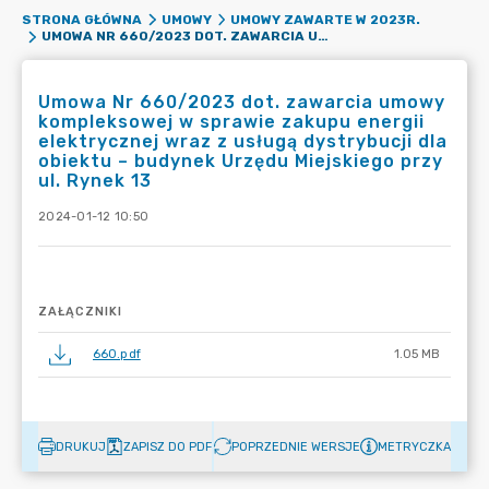
STRONA GŁÓWNA
UMOWY
UMOWY ZAWARTE W 2023R.
UMOWA NR 660/2023 DOT. ZAWARCIA UMOWY KOMPLEKSOWEJ W SPRAWIE ZAKUPU ENERGII ELEKTRYCZNEJ WRAZ Z USŁUGĄ DYSTRYBUCJI DLA OBIEKTU – BUDYNEK URZĘDU MIEJSKIEGO PRZY UL. RYNEK 13
Umowa Nr 660/2023 dot. zawarcia umowy
kompleksowej w sprawie zakupu energii
elektrycznej wraz z usługą dystrybucji dla
obiektu – budynek Urzędu Miejskiego przy
ul. Rynek 13
2024-01-12 10:50
ZAŁĄCZNIKI
660.pdf
1.05 MB
DRUKUJ
ZAPISZ DO PDF
POPRZEDNIE WERSJE
METRYCZKA