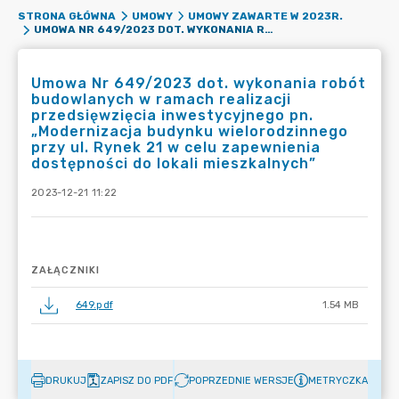
STRONA GŁÓWNA
UMOWY
UMOWY ZAWARTE W 2023R.
UMOWA NR 649/2023 DOT. WYKONANIA ROBÓT BUDOWLANYCH W RAMACH REALIZACJI PRZEDSIĘWZIĘCIA INWESTYCYJNEGO PN. „MODERNIZACJA BUDYNKU WIELORODZINNEGO PRZY UL. RYNEK 21 W CELU ZAPEWNIENIA DOSTĘPNOŚCI DO LOKALI MIESZKALNYCH”
Umowa Nr 649/2023 dot. wykonania robót
budowlanych w ramach realizacji
przedsięwzięcia inwestycyjnego pn.
„Modernizacja budynku wielorodzinnego
przy ul. Rynek 21 w celu zapewnienia
dostępności do lokali mieszkalnych”
2023-12-21 11:22
ZAŁĄCZNIKI
649.pdf
1.54 MB
DRUKUJ
ZAPISZ DO PDF
POPRZEDNIE WERSJE
METRYCZKA