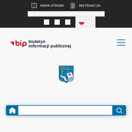
MAPA STRONY
INSTRUKCJA
KONTRAST DLA OSÓB SŁABOWIDZĄCYCH
PL
biuletyn
informacji publicznej