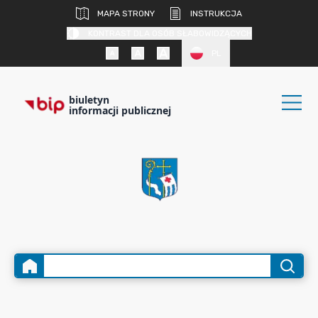
MAPA STRONY
INSTRUKCJA
KONTRAST DLA OSÓB SŁABOWIDZĄCYCH
PL
biuletyn
informacji publicznej