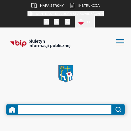
MAPA STRONY
INSTRUKCJA
KONTRAST DLA OSÓB SŁABOWIDZĄCYCH
PL
biuletyn
informacji publicznej