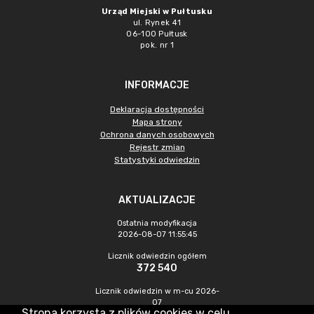
Urząd Miejski w Pułtusku
ul. Rynek 41
06-100 Pułtusk
pok. nr 1
INFORMACJE
Deklaracja dostępności
Mapa strony
Ochrona danych osobowych
Rejestr zmian
Statystyki odwiedzin
AKTUALIZACJE
Ostatnia modyfikacja
2026-08-07 11:55:45
Licznik odwiedzin ogółem
372 540
Licznik odwiedzin w m-cu 2026-
07
Strona korzysta z plików cookies w celu