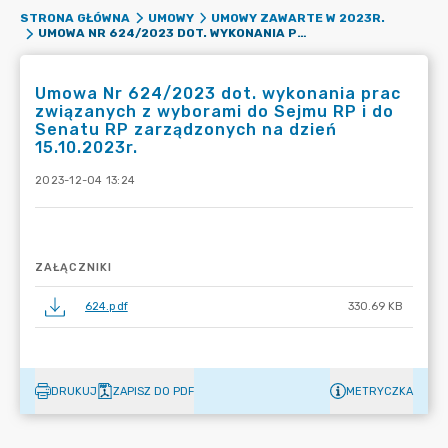
STRONA GŁÓWNA
UMOWY
UMOWY ZAWARTE W 2023R.
UMOWA NR 624/2023 DOT. WYKONANIA PRAC ZWIĄZANYCH Z WYBORAMI DO SEJMU RP I DO SENATU RP ZARZĄDZONYCH NA DZIEŃ 15.10.2023R.
Umowa Nr 624/2023 dot. wykonania prac
związanych z wyborami do Sejmu RP i do
Senatu RP zarządzonych na dzień
15.10.2023r.
2023-12-04 13:24
ZAŁĄCZNIKI
624.pdf
330.69 KB
DRUKUJ
ZAPISZ DO PDF
METRYCZKA