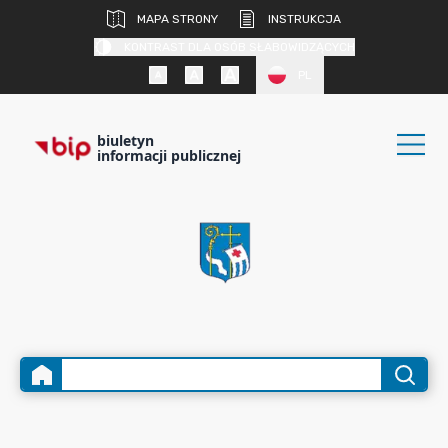
MAPA STRONY
INSTRUKCJA
KONTRAST DLA OSÓB SŁABOWIDZĄCYCH
PL
biuletyn
informacji publicznej