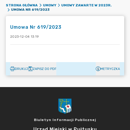
STRONA GŁÓWNA
UMOWY
UMOWY ZAWARTE W 2023R.
UMOWA NR 619/2023
Umowa Nr 619/2023
2023-12-04 13:19
DRUKUJ
ZAPISZ DO PDF
METRYCZKA
Biuletyn Informacji Publicznej
Urząd Miejski w Pułtusku