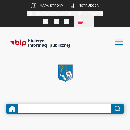
MAPA STRONY
INSTRUKCJA
KONTRAST DLA OSÓB SŁABOWIDZĄCYCH
PL
biuletyn
informacji publicznej