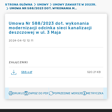
STRONA GŁÓWNA
UMOWY
UMOWY ZAWARTE W 2023R.
UMOWA NR 588/2023 DOT. WYKONANIA MODERNIZACJI ODCINKA SIECI KANALIZACJI DESZCZOWEJ W UL. 3 MAJA
Umowa Nr 588/2023 dot. wykonania
modernizacji odcinka sieci kanalizacji
deszczowej w ul. 3 Maja
2024-04-12 12:11
ZAŁĄCZNIKI
588.pdf
520.21 KB
DRUKUJ
ZAPISZ DO PDF
POPRZEDNIE WERSJE
METRYCZKA