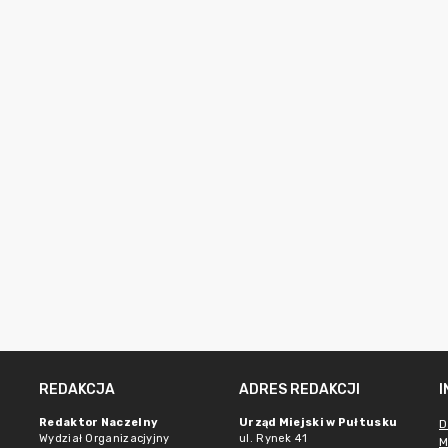
REDAKCJA
ADRES REDAKCJI
Redaktor Naczelny
Urząd Miejski w Pułtusku
D
Wydział Organizacjyjny
ul. Rynek 41
M