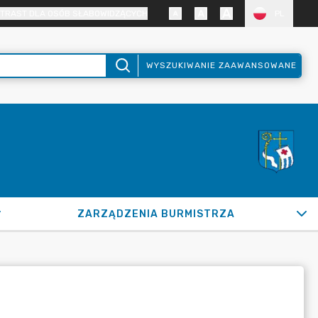
TRAST DLA OSÓB SŁABOWIDZĄCYCH
PL
WYSZUKIWANIE ZAAWANSOWANE
ZARZĄDZENIA BURMISTRZA