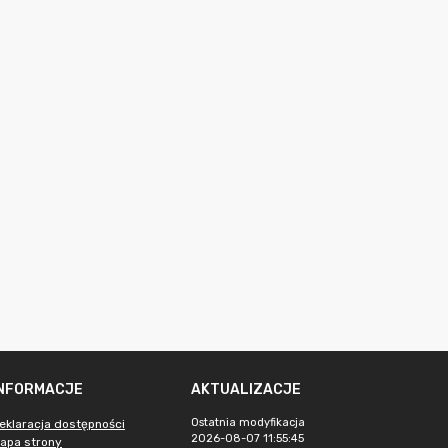
INFORMACJE
AKTUALIZACJE
Ostatnia modyfikacja
eklaracja dostępności
2026-08-07 11:55:45
apa strony