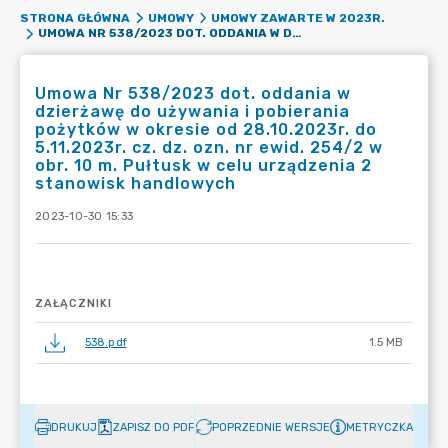
STRONA GŁÓWNA
UMOWY
UMOWY ZAWARTE W 2023R.
UMOWA NR 538/2023 DOT. ODDANIA W DZIERŻAWĘ DO UŻYWANIA I POBIERANIA POŻYTKÓW W OKRESIE OD 28.10.2023R. DO 5.11.2023R. CZ. DZ. OZN. NR EWID. 254/2 W OBR. 10 M. PUŁTUSK W CELU URZĄDZENIA 2 STANOWISK HANDLOWYCH
Umowa Nr 538/2023 dot. oddania w
dzierżawę do używania i pobierania
pożytków w okresie od 28.10.2023r. do
5.11.2023r. cz. dz. ozn. nr ewid. 254/2 w
obr. 10 m. Pułtusk w celu urządzenia 2
stanowisk handlowych
2023-10-30 15:33
ZAŁĄCZNIKI
538.pdf
1.5 MB
DRUKUJ
ZAPISZ DO PDF
POPRZEDNIE WERSJE
METRYCZKA