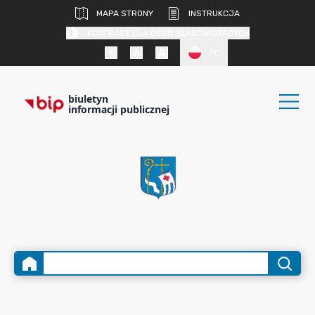
MAPA STRONY
INSTRUKCJA
KONTRAST DLA OSÓB SŁABOWIDZĄCYCH
PL
biuletyn
informacji publicznej