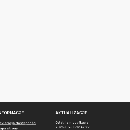
INFORMACJE
AKTUALIZACJE
Ostatnia modyfikacja
eklaracja dostępności
2026-08-05 12:47:29
apa strony