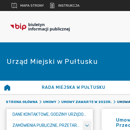
MAPA STRONY
INSTRUKCJA
biuletyn
informacji publicznej
Urząd Miejski w Pułtusku
RADA MIEJSKA W PUŁTUSKU
STRONA GŁÓWNA
UMOWY
UMOWY ZAWARTE W 2023R.
DANE KONTAKTOWE, GODZINY URZĘDOWANIA I NUMER KONTA BANKOWEGO
Umow
Przed
ZAMÓWIENIA PUBLICZNE, PRZETARGI, KONKURSY