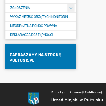
ZGŁOSZENIA
WYKAZ MIEJSC OBJĘTYCH MONITORINGIEM
NIEODPŁATNA POMOC PRAWNA
DEKLARACJA DOSTĘPNOŚCI
ZAPRASZAMY NA STRONĘ
PULTUSK.PL
Biuletyn Informacji Publicznej
Urząd Miejski w Pułtusku