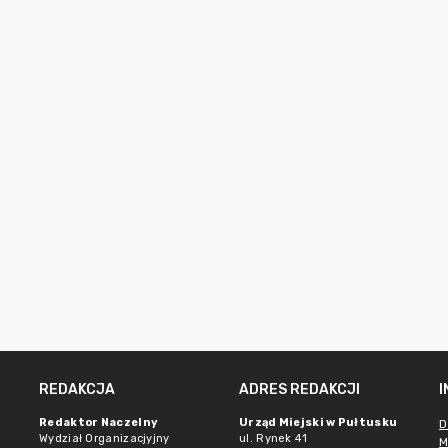
REDAKCJA
ADRES REDAKCJI
Redaktor Naczelny
Urząd Miejski w Pułtusku
D
Wydział Organizacjyjny
ul. Rynek 41
M