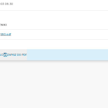
-03 08:30
NIKI
580.pdf
UJ
ZAPISZ DO PDF