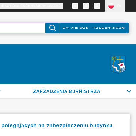
TRAST DLA OSÓB SŁABOWIDZĄCYCH
PL
WYSZUKIWANIE ZAAWANSOWANE
ZARZĄDZENIA BURMISTRZA
 polegających na zabezpieczeniu budynku