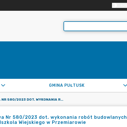
KON
GMINA PUŁTUSK
UMOWA NR 580/2023 DOT. WYKONANIA ROBÓT BUDOWLANYCH POLEGAJĄCYCH NA ZABEZPIECZENIU BUDYNKU PRZEDSZKOLA WIEJSKIEGO W PRZEMIAROWIE
a Nr 580/2023 dot. wykonania robót budowlanych
szkola Wiejskiego w Przemiarowie