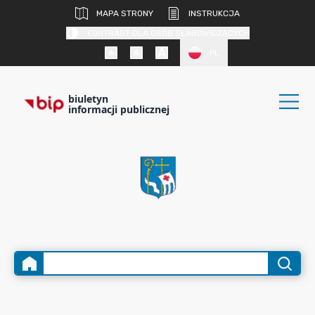
MAPA STRONY
INSTRUKCJA
KONTRAST DLA OSÓB SŁABOWIDZĄCYCH
PL
biuletyn
informacji publicznej